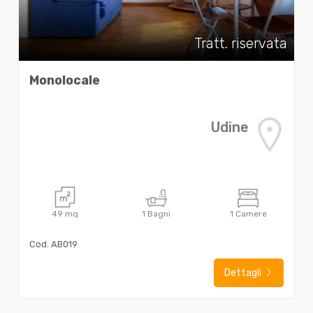
Tratt. riservata
Monolocale
Udine
49
mq
1
Bagni
1
Camere
Cod. AB019
Dettagli