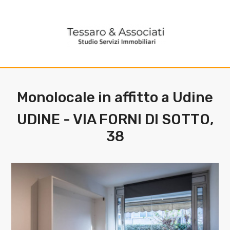
Codice
HOME
L'AGENZIA
Contratto
SERVIZI
Monolocale in affitto a Udine
Qualsiasi
UDINE - VIA FORNI DI SOTTO,
IMMOBILI
38
Affitto
CONTATTI
Scegli
dove
cercare
Provincia