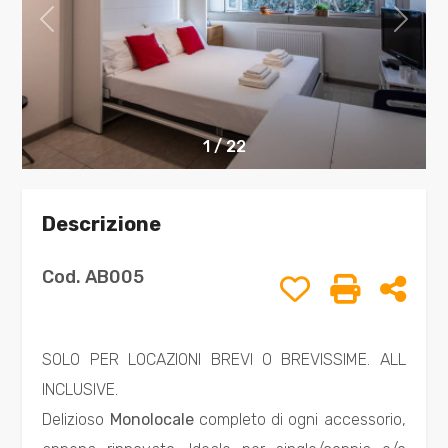
Comune
1
/
22
Descrizione
Tipologia
-
Cod. AB005
Preferiti: Cod.
Stampa: 
Cond
multiscelta
Qualsiasi
SOLO PER LOCAZIONI BREVI O BREVISSIME. ALL
INCLUSIVE.
Residenziali
Delizioso
Monolocale
completo di ogni accessorio,