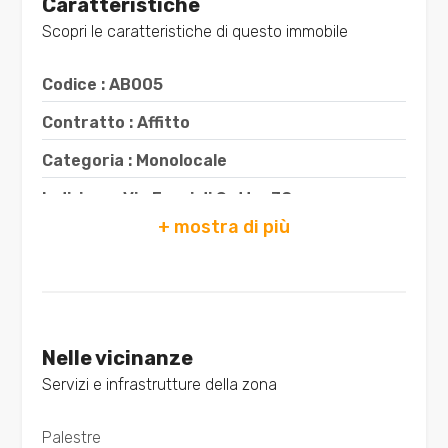
Caratteristiche
minimi
Scopri le caratteristiche di questo immobile
Qualsiasi
Codice : AB005
Contratto : Affitto
1
Categoria : Monolocale
2
Indirizzo : Via Forni di Sotto, 38
CAP : 33100
3
Comune : Udine
4
Totale mq : 29 mq
Bagni : 1
Nelle vicinanze
5
Servizi e infrastrutture della zona
Locali : 1
5+
Stato conservazione : Ottimo
Palestre