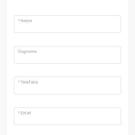
Ascensore
* Nome
Arredato
Nuova costruzione
Cognome
Lusso
* Telefono
* Email