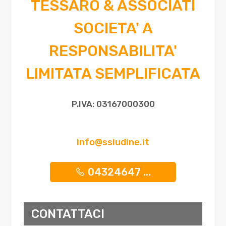
TESSARO & ASSOCIATI
5
SOCIETA' A
5+
RESPONSABILITA'
LIMITATA SEMPLIFICATA
Altre
opzioni
P.IVA: 03167000300
-
multiscelta
info@ssiudine.it
Giardino
04324647 ...
Posto auto/Box
Balcone/Terrazzo
CONTATTACI