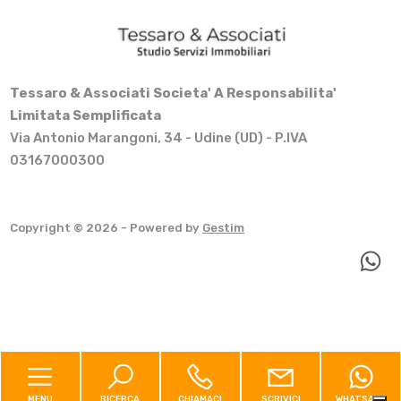
Tessaro & Associati Societa' A Responsabilita'
Limitata Semplificata
Via Antonio Marangoni, 34 - Udine (UD) - P.IVA
03167000300
Copyright © 2026 - Powered by
Gestim
Torna su
MENU
RICERCA
CHIAMACI
SCRIVICI
WHATSAPP