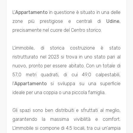
L'
Appartamento
in questione è situato in una delle
Prezzo
zone più prestigiose e centrali di
Udine
,
precisamente nel cuore del Centro storico.
L'immobile, di storica costruzione è stato
ristrutturato nel 2023 si trova in uno stato pari al
nuovo, pronto per essere abitato. Con un totale di
Totale
57,0 metri quadrati, di cui 49.0 calpestabili,
mq
l'
Appartamento
si sviluppa su una superficie
ideale per una coppia o una piccola famiglia.
Gli spazi sono ben distribuiti e sfruttati al meglio,
garantendo la massima vivibilità e comfort.
L'immobile si compone di 4.5 locali, tra cui un'ampia
Locali