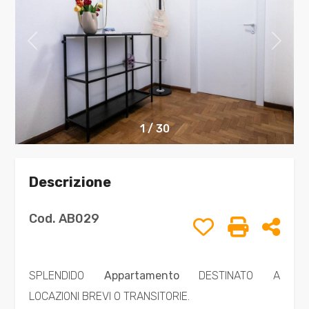
Comune
1
/
30
Tipologia
Descrizione
-
multiscelta
Cod. AB029
Preferiti: Cod.
Stampa: 
Cond
Qualsiasi
SPLENDIDO
Appartamento
DESTINATO A
Residenziali
LOCAZIONI BREVI O TRANSITORIE.