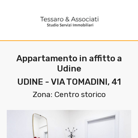
Codice
HOME
L'AGENZIA
Contratto
SERVIZI
Appartamento in affitto a
Qualsiasi
Udine
IMMOBILI
UDINE - VIA TOMADINI, 41
Affitto
CONTATTI
Zona: Centro storico
Scegli
dove
cercare
Provincia