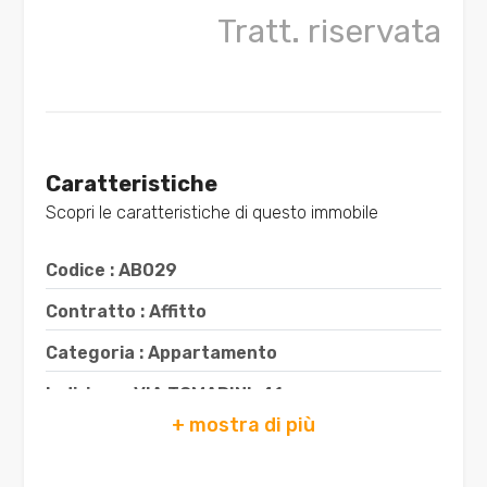
Tratt. riservata
5+
Camere
minime
Caratteristiche
Qualsiasi
Scopri le caratteristiche di questo immobile
1
Codice : AB029
Contratto : Affitto
2
Categoria : Appartamento
3
Indirizzo : VIA TOMADINI, 41
CAP : 33100
4
Comune : Udine