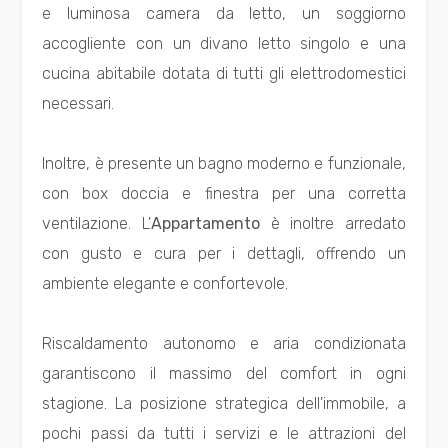
e luminosa camera da letto, un soggiorno
minimi
accogliente con un divano letto singolo e una
cucina abitabile dotata di tutti gli elettrodomestici
Qualsiasi
necessari.
1
Inoltre, è presente un bagno moderno e funzionale,
2
con box doccia e finestra per una corretta
ventilazione. L'
Appartamento
è inoltre arredato
3
con gusto e cura per i dettagli, offrendo un
ambiente elegante e confortevole.
4
Riscaldamento autonomo e aria condizionata
5
garantiscono il massimo del comfort in ogni
stagione. La posizione strategica dell'immobile, a
5+
pochi passi da tutti i servizi e le attrazioni del