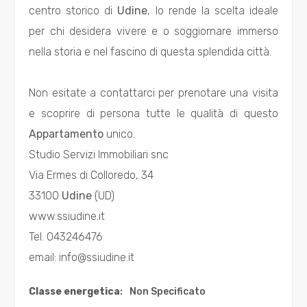
centro storico di
Udine
, lo rende la scelta ideale
per chi desidera vivere e o soggiornare immerso
Bagni
minimi
nella storia e nel fascino di questa splendida città.
Qualsiasi
Non esitate a contattarci per prenotare una visita
e scoprire di persona tutte le qualità di questo
1
Appartamento
unico.
Studio Servizi Immobiliari snc
2
Via Ermes di Colloredo, 34
33100
Udine
(UD)
3
www.ssiudine.it
Tel. 043246476
4
email: info@ssiudine.it
5
Classe energetica
:
Non Specificato