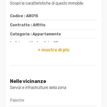
Scopri le caratteristiche di questo immobile
Bagni
Codice : AB015
minimi
Contratto : Affitto
Qualsiasi
Categoria : Appartamento
Indirizzo : Via Aquileia, 53
1
CAP : 33100
2
Comune : Udine
Zona : Centro storico
3
Totale mq : 68 mq
Nelle vicinanze
4
Servizi e infrastrutture della zona
Camere : 1
Bagni : 1
Palestre
5
Locali : 4