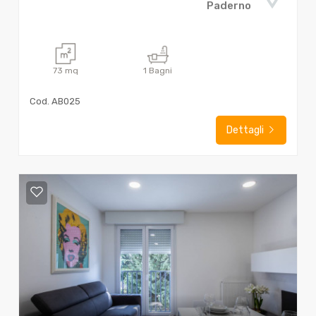
Paderno
73
mq
1
Bagni
Cod. AB025
Dettagli