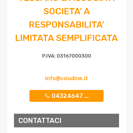
Tapparelle
Ascensore
SOCIETA' A
Arredato
RESPONSABILITA'
LIMITATA SEMPLIFICATA
Nuova costruzione
P.IVA: 03167000300
Lusso
info@ssiudine.it
04324647 ...
CONTATTACI