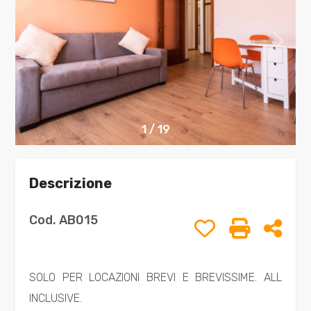
Comune
1
/
19
Tipologia
Descrizione
-
multiscelta
Cod. AB015
Preferiti: Cod.
Stampa: C
Cond
Qualsiasi
SOLO PER LOCAZIONI BREVI E BREVISSIME. ALL
Residenziali
INCLUSIVE.