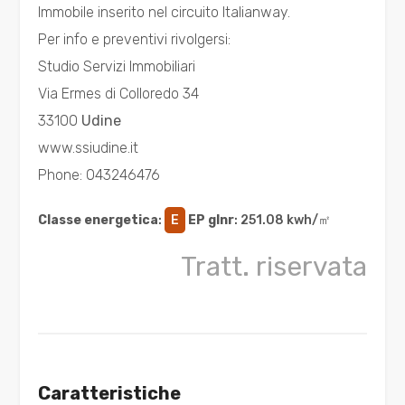
Immobile inserito nel circuito Italianway.
minimi
Per info e preventivi rivolgersi:
Studio Servizi Immobiliari
Qualsiasi
Via Ermes di Colloredo 34
33100
Udine
1
www.ssiudine.it
2
Phone: 043246476
Classe energetica
:
E
EP glnr
: 251.08 kwh/㎡
3
Tratt. riservata
4
5
5+
Caratteristiche