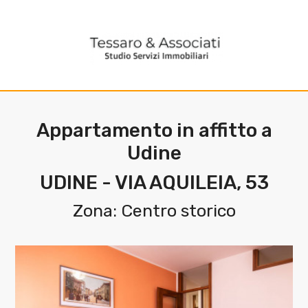
Codice
HOME
L'AGENZIA
Contratto
SERVIZI
Appartamento in affitto a
Qualsiasi
Udine
IMMOBILI
UDINE - VIA AQUILEIA, 53
Affitto
CONTATTI
Zona: Centro storico
Scegli
dove
cercare
Provincia