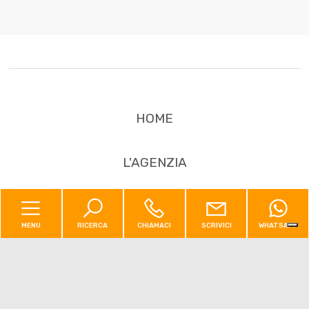
Bagni
minimi
Qualsiasi
HOME
1
L'AGENZIA
2
SERVIZI
3
MENU
RICERCA
CHIAMACI
SCRIVICI
WHATSAPP
IMMOBILI
4
5
CONTATTI