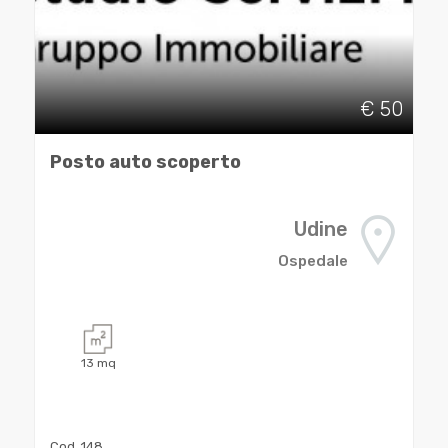
Udine
€ 50
Posto auto scoperto
Udine
Tipologia
Ospedale
-
multiscelta
Qualsiasi
13
mq
Residenziali
Cod. 148